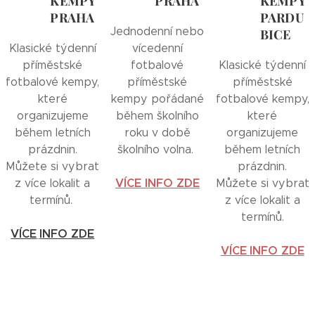
KEMPY
PRAHA
KEMPY
PRAHA
PARDU
Jednodenní nebo
BICE
Klasické týdenní
vícedenní
příměstské
fotbalové
Klasické týdenní
fotbalové kempy,
příměstské
příměstské
které
kempy pořádané
fotbalové kempy,
organizujeme
během školního
které
během letních
roku v době
organizujeme
prázdnin.
školního volna.
během letních
Můžete si vybrat
prázdnin.
VÍCE INFO ZDE
z více lokalit a
Můžete si vybrat
termínů.
z více lokalit a
termínů.
VÍCE
INFO ZDE
VÍCE
INFO ZDE