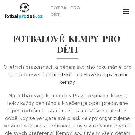
FOTBAL PRO
DĚTI
FOTBALOVÉ KEMPY PRO
DĚTI
O letních prázdninách a během školního roku máme pro
děti připravené
příměstské fotbalové kempy
a
mini
kempy
.
Na fotbalových kempech v Praze přijímáme kluky a
holky každý den ráno a k večeru je opět předáváme
zpět rodičům. Postaráme se tak o Vaše ratolesti v
době, kdy se věnujete své práci. Kempy organizujeme
ve více lokalitách a termínech, aby si každý mohl vybrat
dle svých preferencí. Kempy jsou určeny všem dětem